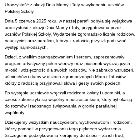
Uroczystość z okazji Dnia Mamy i Taty w wykonaniu uczniów
Polskiej Szkoły
Dnia 5 czerwca 2025 roku, w naszej parafii odbyła się wyjątkowa
uroczystość z okazji Dnia Mamy i Taty, przygotowana przez
uczniów Polskiej Szkoły. Wydarzenie zgromadziło licznie rodziców,
nauczycieli oraz parafian, którzy z radością przyszli podziwiać
występ najmłodszych.
Dzieci, z wielkim zaangażowaniem i sercem, zaprezentowały
program artystyczny pełen wierszy oraz piosenek wyrażających
miłość i wdzięczność dla swoich rodziców. Nie zabrakło wzruszeń,
uśmiechów i dumy w oczach zgromadzonych Mam i Tatusiów,
którzy z radością przyjmowali słowa i gesty swoich pociech.
Po występie uczniowie wręczyli rodzicom kwiaty i upominki, a
całość zakończyła się wspólnym poczęstunkiem, który był okazją
do rozmów i radosnego świętowania w gronie parafialnej
wspólnoty.
Dziękujemy wszystkim nauczycielom, wychowawcom i rodzicom,
którzy pomogli w przygotowaniu tego pięknego wydarzenia.
Szczególne podziękowania kierujemy do dzieci – za ich trud,