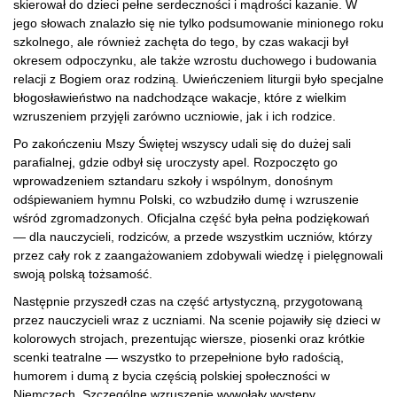
skierował do dzieci pełne serdeczności i mądrości kazanie. W
jego słowach znalazło się nie tylko podsumowanie minionego roku
szkolnego, ale również zachęta do tego, by czas wakacji był
okresem odpoczynku, ale także wzrostu duchowego i budowania
relacji z Bogiem oraz rodziną. Uwieńczeniem liturgii było specjalne
błogosławieństwo na nadchodzące wakacje, które z wielkim
wzruszeniem przyjęli zarówno uczniowie, jak i ich rodzice.
Po zakończeniu Mszy Świętej wszyscy udali się do dużej sali
parafialnej, gdzie odbył się uroczysty apel. Rozpoczęto go
wprowadzeniem sztandaru szkoły i wspólnym, donośnym
odśpiewaniem hymnu Polski, co wzbudziło dumę i wzruszenie
wśród zgromadzonych. Oficjalna część była pełna podziękowań
— dla nauczycieli, rodziców, a przede wszystkim uczniów, którzy
przez cały rok z zaangażowaniem zdobywali wiedzę i pielęgnowali
swoją polską tożsamość.
Następnie przyszedł czas na część artystyczną, przygotowaną
przez nauczycieli wraz z uczniami. Na scenie pojawiły się dzieci w
kolorowych strojach, prezentując wiersze, piosenki oraz krótkie
scenki teatralne — wszystko to przepełnione było radością,
humorem i dumą z bycia częścią polskiej społeczności w
Niemczech. Szczególne wzruszenie wywołały występy