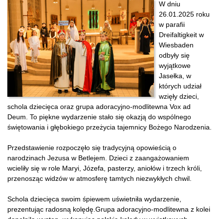
W dniu
26.01.2025 roku
w parafii
Dreifaltigkeit w
Wiesbaden
odbyły się
wyjątkowe
Jasełka, w
których udział
wzięły dzieci,
schola dziecięca oraz grupa adoracyjno-modlitewna Vox ad
Deum. To piękne wydarzenie stało się okazją do wspólnego
świętowania i głębokiego przeżycia tajemnicy Bożego Narodzenia.
Przedstawienie rozpoczęło się tradycyjną opowieścią o
narodzinach Jezusa w Betlejem. Dzieci z zaangażowaniem
wcieliły się w role Maryi, Józefa, pasterzy, aniołów i trzech króli,
przenosząc widzów w atmosferę tamtych niezwykłych chwil.
Schola dziecięca swoim śpiewem uświetniła wydarzenie,
prezentując radosną kolędę.Grupa adoracyjno-modlitewna z kolei