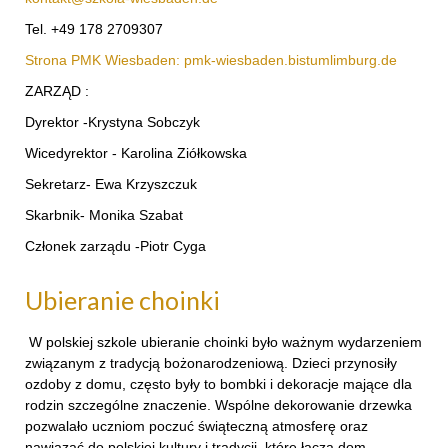
Tel. +49 178 2709307
Strona PMK Wiesbaden: pmk-wiesbaden.bistumlimburg.de
ZARZĄD :
Dyrektor -Krystyna Sobczyk
Wicedyrektor - Karolina Ziółkowska
Sekretarz- Ewa Krzyszczuk
Skarbnik- Monika Szabat
Członek zarządu -Piotr Cyga
Ubieranie choinki
W polskiej szkole ubieranie choinki było ważnym wydarzeniem
związanym z tradycją bożonarodzeniową. Dzieci przynosiły
ozdoby z domu, często były to bombki i dekoracje mające dla
rodzin szczególne znaczenie. Wspólne dekorowanie drzewka
pozwalało uczniom poczuć świąteczną atmosferę oraz
nawiązać do polskiej kultury i tradycji, które łączą dom